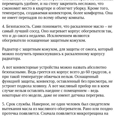
перемещать удобнее, и на стену закрепить несложно, что
сэкономит место в квартире и облегчит уборку. Кроме того,
температура, создаваемая конвектором, более комфортна. Она
не имеет перепадов по всему объему комнаты.
4. Безопасность. Сами понимаете, что раскаленное масло – не
самый лучший сосед. Оно нагревает корпус обогревателя так,
что и до ожога недалеко. Исключением являются
обогреватели оснащенные защитным кожухом.
Радиатор с защитным кожухом, для защиты от ожога, который
можно получить прикоснувшись к раскаленному корпусу
радиатора.
А вот конвекторные устройства можно назвать абсолютно
безопасными. Ведь греется их корпус всего до 60 градусов, а
при такой температуре обжечься нельзя. Оснащенный
функцией защиты, конвектор, оставленный без присмотра, не
устроит подвоха хозяину. А вот масляный прибор ни в коем
случае нельзя оставлять наедине с помещением – ведь
некоторые его модели, даже не имеют датчика перегрева.
5. Срок службы. Наверное, не один человек был свидетелем
вытекания масла из масляного обогревателя. Рано или поздно
протечка появляется. Сначала появляется микротрещина на