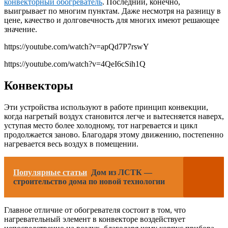
конвекторный обогреватель
. Последний, конечно,
выигрывает по многим пунктам. Даже несмотря на разницу в
цене, качество и долговечность для многих имеют решающее
значение.
https://youtube.com/watch?v=apQd7P7rswY
https://youtube.com/watch?v=4QeI6cSih1Q
Конвекторы
Эти устройства используют в работе принцип конвекции,
когда нагретый воздух становится легче и вытесняется наверх,
уступая место более холодному, тот нагревается и цикл
продолжается заново. Благодаря этому движению, постепенно
нагревается весь воздух в помещении.
Популярные статьи
Дом из ЛСТК —
строительство дома по новой технологии
Главное отличие от обогревателя состоит в том, что
нагревательный элемент в конвекторе воздействует