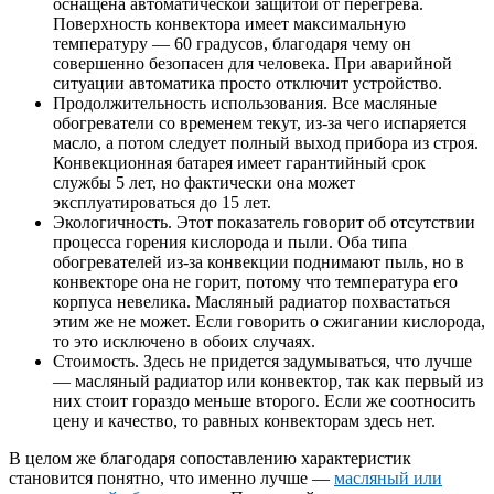
оснащена автоматической защитой от перегрева.
Поверхность конвектора имеет максимальную
температуру — 60 градусов, благодаря чему он
совершенно безопасен для человека. При аварийной
ситуации автоматика просто отключит устройство.
Продолжительность использования. Все масляные
обогреватели со временем текут, из-за чего испаряется
масло, а потом следует полный выход прибора из строя.
Конвекционная батарея имеет гарантийный срок
службы 5 лет, но фактически она может
эксплуатироваться до 15 лет.
Экологичность. Этот показатель говорит об отсутствии
процесса горения кислорода и пыли. Оба типа
обогревателей из-за конвекции поднимают пыль, но в
конвекторе она не горит, потому что температура его
корпуса невелика. Масляный радиатор похвастаться
этим же не может. Если говорить о сжигании кислорода,
то это исключено в обоих случаях.
Стоимость. Здесь не придется задумываться, что лучше
— масляный радиатор или конвектор, так как первый из
них стоит гораздо меньше второго. Если же соотносить
цену и качество, то равных конвекторам здесь нет.
В целом же благодаря сопоставлению характеристик
становится понятно, что именно лучше —
масляный или