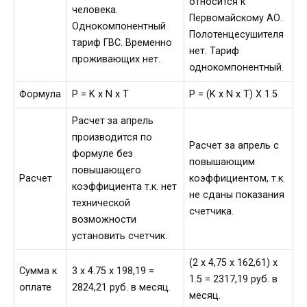
относится к
человека.
Первомайскому АО.
Однокомпонентный
Полотенцесушителя
тариф ГВС. Временно
нет. Тариф
проживающих нет.
однокомпонентный.
Формула
P = K x N x T
P = (K x N x T) Х 1.5
Расчет за апрель
производится по
Расчет за апрель с
формуле без
повышающим
повышающего
Расчет
коэффициентом, т.к.
коэффициента т.к. нет
не сданы показания
технической
счетчика.
возможности
установить счетчик.
(2 х 4,75 х 162,61) х
Сумма к
3 х 4.75 х 198,19 =
1.5 = 2317,19 руб. в
оплате
2824,21 руб. в месяц.
месяц.