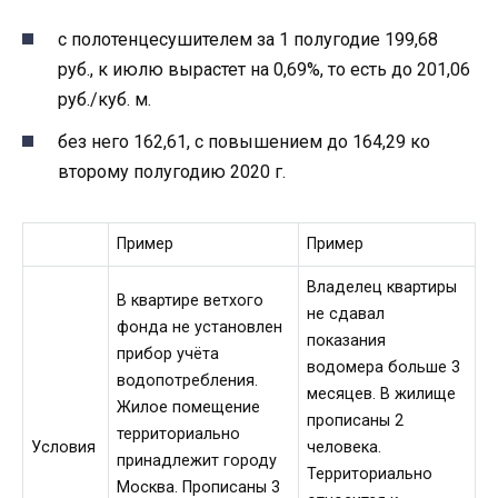
с полотенцесушителем за 1 полугодие 199,68
руб., к июлю вырастет на 0,69%, то есть до 201,06
руб./куб. м.
без него 162,61, с повышением до 164,29 ко
второму полугодию 2020 г.
Пример
Пример
Владелец квартиры
В квартире ветхого
не сдавал
фонда не установлен
показания
прибор учёта
водомера больше 3
водопотребления.
месяцев. В жилище
Жилое помещение
прописаны 2
территориально
Условия
человека.
принадлежит городу
Территориально
Москва. Прописаны 3