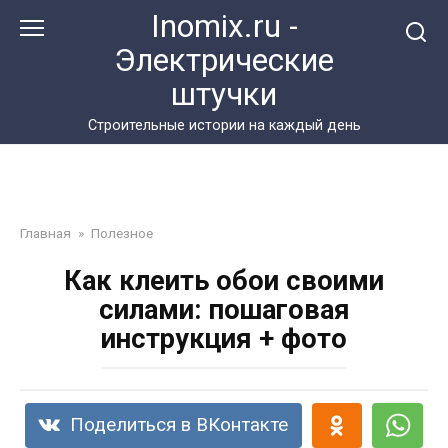
Перейти
Inomix.ru -
к
Электрические
контенту
штучки
Cтроительные истории на каждый день
Главная
»
Полезное
Как клеить обои своими
силами: пошаговая
инструкция + фото
Поделиться в ВКонтакте