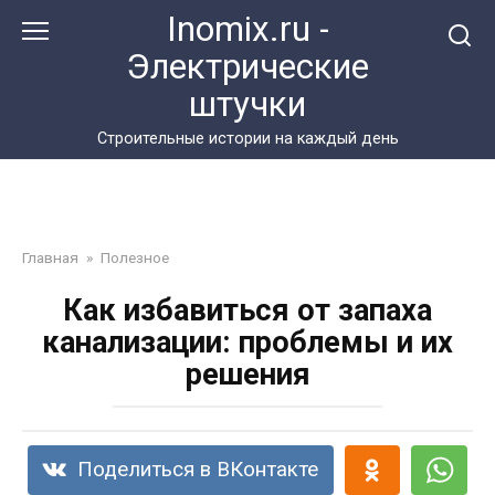
Перейти
Inomix.ru -
к
Электрические
контенту
штучки
Cтроительные истории на каждый день
Главная
»
Полезное
Как избавиться от запаха
канализации: проблемы и их
решения
Поделиться в ВКонтакте