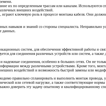
ремени.
ание их по определенным трассам или каналам. Используются 
различных внешних воздействий.
в, играют ключевую роль в процессе монтажа кабеля. Они должн
енных навыков и знаний со стороны специалиста. Неправильно 
че данных.
никационных систем, для обеспечения эффективной работы и св
уется для соединения различных устройств или систем, а также
и надежные соединения, особенно в больших сетях. Он не тольк
информации между различными устройствами. Кроме того, монта
 внешних воздействий и возможность быстрой замены или модиф
бходимо правильно спланировать и выполнить монтаж провода, у
ктрической или сетевой нагрузке, а также соответствующие нор
 важно доверить эту задачу опытному и квалифицированному сп