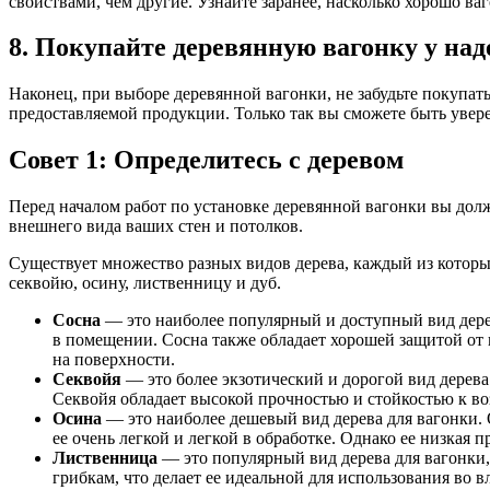
свойствами, чем другие. Узнайте заранее, насколько хорошо ва
8. Покупайте деревянную вагонку у на
Наконец, при выборе деревянной вагонки, не забудьте покупат
предоставляемой продукции. Только так вы сможете быть увер
Совет 1: Определитесь с деревом
Перед началом работ по установке деревянной вагонки вы долж
внешнего вида ваших стен и потолков.
Существует множество разных видов дерева, каждый из которы
секвойю, осину, лиственницу и дуб.
Сосна
— это наиболее популярный и доступный вид дерев
в помещении. Сосна также обладает хорошей защитой от 
на поверхности.
Секвойя
— это более экзотический и дорогой вид дерева
Секвойя обладает высокой прочностью и стойкостью к во
Осина
— это наиболее дешевый вид дерева для вагонки. 
ее очень легкой и легкой в обработке. Однако ее низкая 
Лиственница
— это популярный вид дерева для вагонки,
грибкам, что делает ее идеальной для использования во в