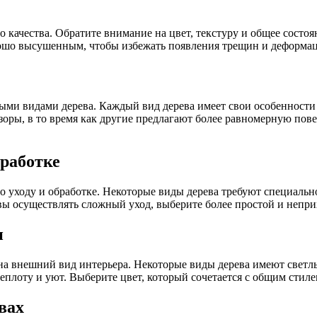
о качества. Обратите внимание на цвет, текстуру и общее состо
орошо высушенным, чтобы избежать появления трещин и деформа
ными видами дерева. Каждый вид дерева имеет свои особенности
ры, в то время как другие предлагают более равномерную повер
бработке
 уходу и обработке. Некоторые виды дерева требуют специально
вы осуществлять сложный уход, выберите более простой и непри
и
на внешний вид интерьера. Некоторые виды дерева имеют светлы
еплоту и уют. Выберите цвет, который сочетается с общим стил
вах