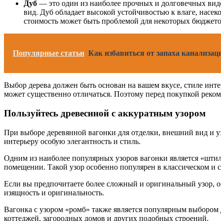
Дуб
— это один из наиболее прочных и долговечных видо
вид. Дуб обладает высокой устойчивостью к влаге, насек
стоимость может быть проблемой для некоторых бюджето
Популярные статьи
Как избавиться от запаха канализа
Выбор дерева должен быть основан на вашем вкусе, стиле интер
может существенно отличаться. Поэтому перед покупкой реком
Пользуйтесь древесиной с аккуратным узором
При выборе деревянной вагонки для отделки, внешний вид и у
интерьеру особую элегантность и стиль.
Одним из наиболее популярных узоров вагонки является «штил
помещении. Такой узор особенно популярен в классическом и 
Если вы предпочитаете более сложный и оригинальный узор, о
изящность и оригинальность.
Вагонка с узором «ромб» также является популярным выбором
коттеджей, загородных домов и других подобных строений.