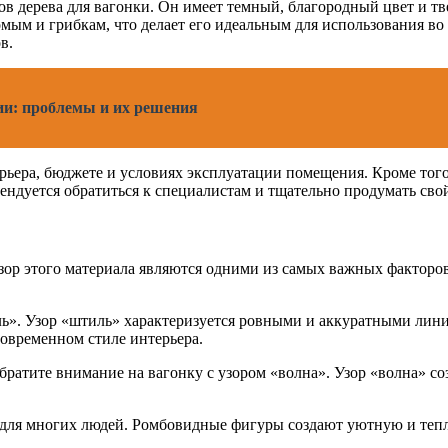
в дерева для вагонки. Он имеет темный, благородный цвет и тв
омым и грибкам, что делает его идеальным для использования в
в.
ции: проблемы и их решения
ьера, бюджете и условиях эксплуатации помещения. Кроме того, 
ендуется обратиться к специалистам и тщательно продумать сво
зор этого материала являются одними из самых важных факторо
ь». Узор «штиль» характеризуется ровными и аккуратными лини
современном стиле интерьера.
братите внимание на вагонку с узором «волна». Узор «волна» с
 для многих людей. Ромбовидные фигуры создают уютную и тепл