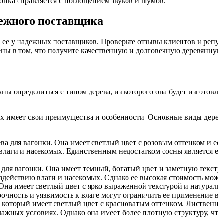
гонка справляется с поглощением звуков и шумов.
дежного поставщика
ь ее у надежных поставщиков. Проверьте отзывы клиентов и реп
ены в том, что получите качественную и долговечную деревянну
ны определиться с типом дерева, из которого она будет изготов
х имеет свои преимущества и особенности. Основные виды дерев
а для вагонки. Она имеет светлый цвет с розовым оттенком и е
влаги и насекомых. Единственным недостатком сосны является е
 для вагонки. Она имеет темный, богатый цвет и заметную текс
здействию влаги и насекомых. Однако ее высокая стоимость мо
Она имеет светлый цвет с ярко выраженной текстурой и натурал
прочность и уязвимость к влаге могут ограничить ее применение 
 который имеет светлый цвет с красноватым оттенком. Лиственн
лажных условиях. Однако она имеет более плотную структуру, чт