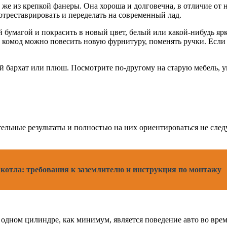
по же из крепкой фанеры. Она хороша и долговечна, в отличие от
отреставрировать и переделать на современный лад.
бумагой и покрасить в новый цвет, белый или какой-нибудь яр
омод можно повесить новую фурнитуру, поменять ручки. Если в
 бархат или плюш. Посмотрите по-другому на старую мебель, ук
тельные результаты и полностью на них ориентироваться не след
о котла: требования к заземлителю и инструкция по монтажу
 одном цилиндре, как минимум, является поведение авто во врем