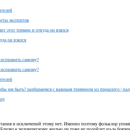
тания и исключений этому нет. Именно поэтому фольклор упоми
 Близко к человеческому жилью он тоже не подойдет из-за боязни