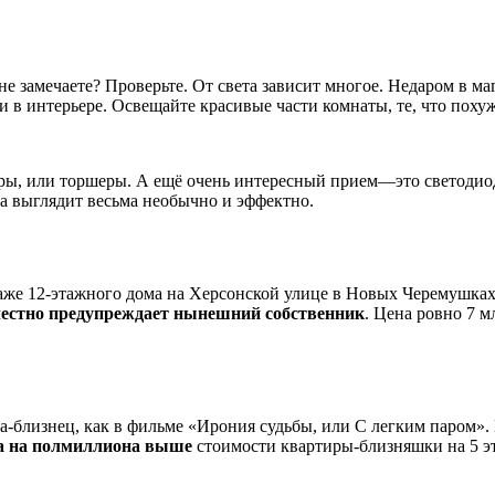
е замечаете? Проверьте. От света зависит многое. Недаром в маг
и в интерьере. Освещайте красивые части комнаты, те, что поху
уры, или торшеры. А ещё очень интересный прием—это светодио
ка выглядит весьма необычно и эффектно.
аже 12-этажного дома на Херсонской улице в Новых Черемушках.
 честно предупреждает нынешний собственник
. Цена ровно 7 м
ра-близнец, как в фильме «Ирония судьбы, или С легким паром».
а на полмиллиона выше
стоимости квартиры-близняшки на 5 э