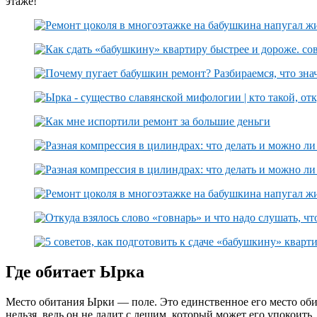
этаже!
Где обитает Ырка
Место обитания Ырки — поле. Это единственное его место оби
нельзя, ведь он не ладит с лешим, который может его упокоить.