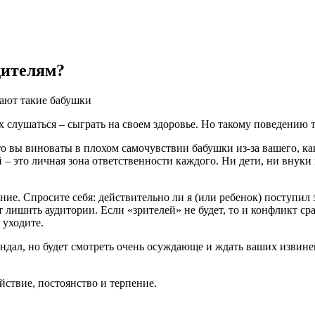
дителям?
ают такие бабушки
их слушаться – сыграть на своем здоровье. Но такому поведению
то вы виноваты в плохом самочувствии бабушки из-за вашего, ка
– это личная зона ответственности каждого. Ни дети, ни внуки н
ие. Спросите себя: действительно ли я (или ребенок) поступил 
ишить аудитории. Если «зрителей» не будет, то и конфликт сраз
 уходите.
андал, но будет смотреть очень осуждающе и ждать ваших извине
ствие, постоянство и терпение.