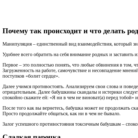
Почему так происходит и что делать ро
Манипуляция – единственный вид взаимодействия, который зн
Удобнее всего обратить на себя внимание родных и заставить 
Первое – это полностью понять, что любые обвинения в том, ч
Загруженность на работе, самочувствие и несовпадение мнений 
поступков «болит сердце».
Далее учимся противостоять. Анализируем свои слова и поведен
отрицательным. Далее бабушкины скандалы и истерики следует л
спокойно скажите ей: «Я ни в чем не виноват(а) перед тобой» и
После того как вы вернетесь, бабушка может не продолжать ск
Просто продолжайте общаться, как ни в чем не бывало.
Залог успешного противостояния токсичным бабушкам – спокой
Сладкая парочка