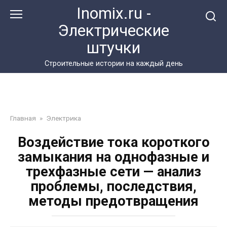
Перейти
Inomix.ru -
к
Электрические
контенту
штучки
Cтроительные истории на каждый день
Главная
»
Электрика
Воздействие тока короткого
замыкания на однофазные и
трехфазные сети — анализ
проблемы, последствия,
методы предотвращения