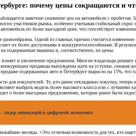
рбурге: почему цены сокращаются и что
аблюдается заметное снижение цен на автомобили с пробегом. З
многих участников рынка, особенно учитывая стабильный спрос 
автомобиль по более выгодной цене, что способствует изменен
е разнообразны. Одной из главных причин считается изменение
делает их более доступными и конкурентоспособными. В результ
с на подержанные машины и, соответственно, их цены.
 влияет и увеличение предложения. Многие владельцы решают п
 конкуренции продавцы вынуждены идти на уступки, снижая цен
о продаже подержанных авто в Петербурге выросло на 15%, что т
ти для покупателей. Те, кто ранее откладывал покупку, теперь 
зволяют выбрать модель более высокого класса или с лучшими х
ь идет о более выгодных предложениях, которые ранее были недо
— лидер инноваций в цифровой экономике
лижайшие месяцы. «Это отличная возможность для тех, кто ище