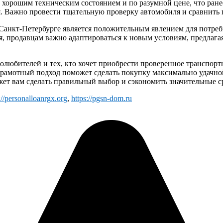
орошим техническим состоянием и по разумной цене, что ранее
я. Важно провести тщательную проверку автомобиля и сравнить 
 Санкт-Петербурге является положительным явлением для потреб
я, продавцам важно адаптироваться к новым условиям, предлаг
толюбителей и тех, кто хочет приобрести проверенное транспор
грамотный подход поможет сделать покупку максимально удачно
жет вам сделать правильный выбор и сэкономить значительные с
://personalloanrgx.org
,
https://pgsn-dom.ru