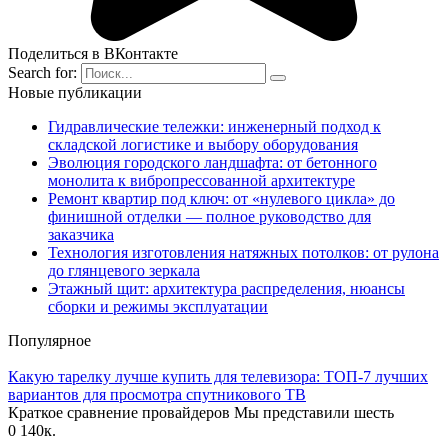
Поделиться в ВКонтакте
Search for:
Новые публикации
Гидравлические тележки: инженерный подход к
складской логистике и выбору оборудования
Эволюция городского ландшафта: от бетонного
монолита к вибропрессованной архитектуре
Ремонт квартир под ключ: от «нулевого цикла» до
финишной отделки — полное руководство для
заказчика
Технология изготовления натяжных потолков: от рулона
до глянцевого зеркала
Этажный щит: архитектура распределения, нюансы
сборки и режимы эксплуатации
Популярное
Какую тарелку лучше купить для телевизора: ТОП-7 лучших
вариантов для просмотра спутникового ТВ
Краткое сравнение провайдеров Мы представили шесть
0
140к.