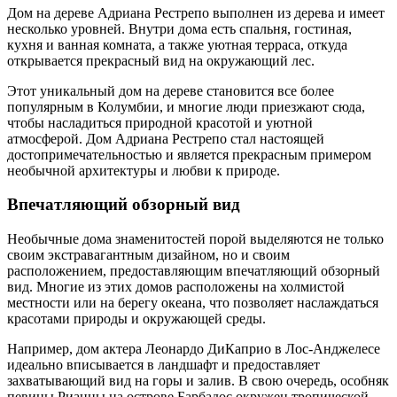
Дом на дереве Адриана Рестрепо выполнен из дерева и имеет
несколько уровней. Внутри дома есть спальня, гостиная,
кухня и ванная комната, а также уютная терраса, откуда
открывается прекрасный вид на окружающий лес.
Этот уникальный дом на дереве становится все более
популярным в Колумбии, и многие люди приезжают сюда,
чтобы насладиться природной красотой и уютной
атмосферой. Дом Адриана Рестрепо стал настоящей
достопримечательностью и является прекрасным примером
необычной архитектуры и любви к природе.
Впечатляющий обзорный вид
Необычные дома знаменитостей порой выделяются не только
своим экстравагантным дизайном, но и своим
расположением, предоставляющим впечатляющий обзорный
вид. Многие из этих домов расположены на холмистой
местности или на берегу океана, что позволяет наслаждаться
красотами природы и окружающей среды.
Например, дом актера Леонардо ДиКаприо в Лос-Анджелесе
идеально вписывается в ландшафт и предоставляет
захватывающий вид на горы и залив. В свою очередь, особняк
певицы Рианны на острове Барбадос окружен тропической