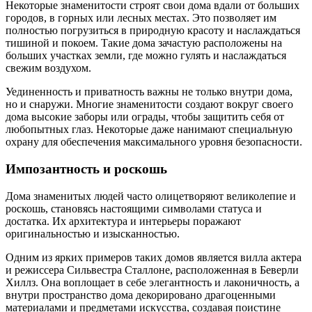
Некоторые знаменитости строят свои дома вдали от больших
городов, в горных или лесных местах. Это позволяет им
полностью погрузиться в природную красоту и наслаждаться
тишиной и покоем. Такие дома зачастую расположены на
больших участках земли, где можно гулять и наслаждаться
свежим воздухом.
Уединенность и приватность важны не только внутри дома,
но и снаружи. Многие знаменитости создают вокруг своего
дома высокие заборы или ограды, чтобы защитить себя от
любопытных глаз. Некоторые даже нанимают специальную
охрану для обеспечения максимального уровня безопасности.
Импозантность и роскошь
Дома знаменитых людей часто олицетворяют великолепие и
роскошь, становясь настоящими символами статуса и
достатка. Их архитектура и интерьеры поражают
оригинальностью и изысканностью.
Одним из ярких примеров таких домов является вилла актера
и режиссера Сильвестра Сталлоне, расположенная в Беверли
Хиллз. Она воплощает в себе элегантность и лаконичность, а
внутри пространство дома декорировано драгоценными
материалами и предметами искусства, создавая поистине