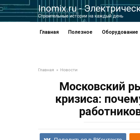
Перейти
Inomix.ru - Электричес
к
Cтроительные истории на каждый день
контенту
Главная
Полезное
Оборудование
Главная
»
Новости
Московский ры
кризиса: почем
работников