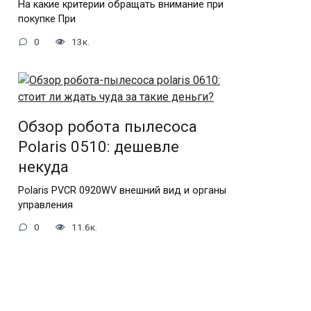
На какие критерии обращать внимание при
покупке При
0
13к.
Обзор робота пылесоса
Polaris 0510: дешевле
некуда
Polaris PVCR 0920WV внешний вид и органы
управления
0
11.6к.