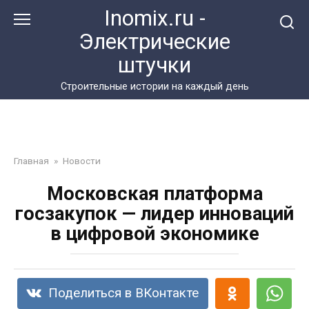
Перейти
Inomix.ru -
к
Электрические
контенту
штучки
Cтроительные истории на каждый день
Главная
»
Новости
Московская платформа
госзакупок — лидер инноваций
в цифровой экономике
Поделиться в ВКонтакте