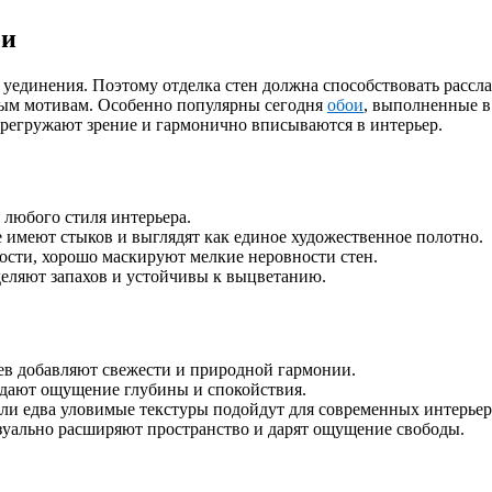
ои
 уединения. Поэтому отделка стен должна способствовать рассл
ным мотивам. Особенно популярны сегодня
обои
, выполненные в
перегружают зрение и гармонично вписываются в интерьер.
любого стиля интерьера.
 имеют стыков и выглядят как единое художественное полотно.
сти, хорошо маскируют мелкие неровности стен.
еляют запахов и устойчивы к выцветанию.
ьев добавляют свежести и природной гармонии.
дают ощущение глубины и спокойствия.
ли едва уловимые текстуры подойдут для современных интерьер
зуально расширяют пространство и дарят ощущение свободы.