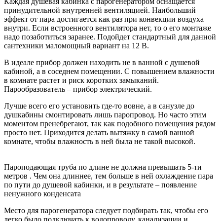
Каждая душевая кабинка с парогенератором оснащается
принудительной внутренней вентиляцией. Наибольший
эффект от пара достигается как раз при конвекции воздуха
внутри. Если встроенного вентилятора нет, то о его монтаже
надо позаботиться заранее. Подойдет стандартный для данной
сантехники маломощный вариант на 12 В.
В идеале прибор должен находить не в ванной с душевой
кабиной, а в соседнем помещении. С повышением влажности
в комнате растет и риск коротких замыканий.
Парообразователь – прибор электрический.
Лучше всего его установить где-то вовне, а в санузле до
душкабины смонтировать лишь паропровод. Но часто этим
моментом пренебрегают, так как подобного помещения рядом
просто нет. Приходится делать вытяжку в самой ванной
комнате, чтобы влажность в ней была не такой высокой.
Пароподающая труба по длине не должна превышать 5-ти
метров . Чем она длиннее, тем больше в ней охлаждение пара
по пути до душевой кабинки, и в результате – появление
ненужного конденсата
Место для парогенератора следует подбирать так, чтобы его
легко было подключать к водопроводу, канализации и