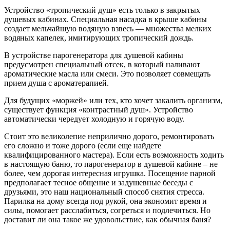
Устройство «тропический душ» есть только в закрытых
душевых кабинах. Специальная насадка в крыше кабины
создает мельчайшую водяную взвесь — множества мелких
водяных капелек, имитирующих тропический дождь.
В устройстве парогенератора для душевой кабины
предусмотрен специальный отсек, в который наливают
ароматические масла или смеси. Это позволяет совмещать
прием душа с ароматерапией.
Для будущих «моржей» или тех, кто хочет закалить организм,
существует функция «контрастный душ». Устройство
автоматически чередует холодную и горячую воду.
Стоит это великолепие неприлично дорого, ремонтировать
его сложно и тоже дорого (если еще найдете
квалифицированного мастера). Если есть возможность ходить
в настоящую баню, то парогенератор в душевой кабине – не
более, чем дорогая интересная игрушка. Посещение парной
предполагает тесное общение и задушевные беседы с
друзьями, это наш национальный способ снятия стресса.
Парилка на дому всегда под рукой, она экономит время и
силы, помогает расслабиться, согреться и подлечиться. Но
доставит ли она такое же удовольствие, как обычная баня?