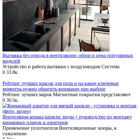
Вытяжка без отвода в вентиляцию: обзор и цена популярных
моделей
Устройство и работа вытяжки с воздуховодом Система
0
33.8к.
Рейтинг лучших красок для пола и на какие ключевые
моменты нужно обратить внимание при выборе
Рейтинг лучших марок Магнитные покрытия представляют
0
30.5к.
Вентиляция конька кровли: виды + руководство по монтажу
коньковых планок и аэраторов
Применение уплотнителя Вентиляционные зазоры, к
сожалению