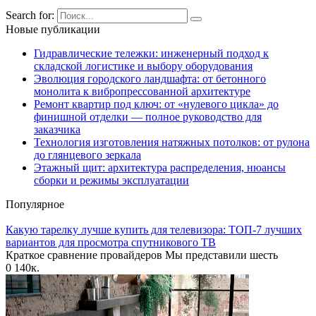
Search for:
Новые публикации
Гидравлические тележки: инженерный подход к
складской логистике и выбору оборудования
Эволюция городского ландшафта: от бетонного
монолита к вибропрессованной архитектуре
Ремонт квартир под ключ: от «нулевого цикла» до
финишной отделки — полное руководство для
заказчика
Технология изготовления натяжных потолков: от рулона
до глянцевого зеркала
Этажный щит: архитектура распределения, нюансы
сборки и режимы эксплуатации
Популярное
Какую тарелку лучше купить для телевизора: ТОП-7 лучших
вариантов для просмотра спутникового ТВ
Краткое сравнение провайдеров Мы представили шесть
0
140к.